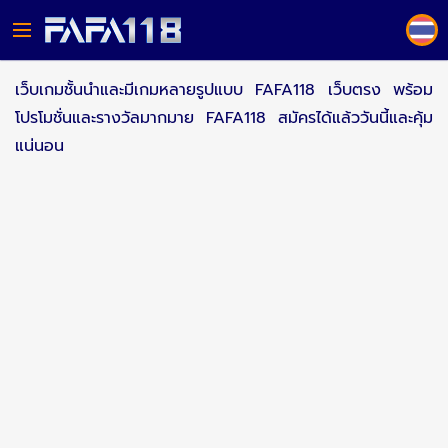
เว็บเกมชั้นนำและมีเกมหลายรูปแบบ FAFA118 เว็บตรง พร้อม
โปรโมชั่นและรางวัลมากมาย FAFA118 สมัครได้แล้ววันนี้และคุ้ม
แน่นอน